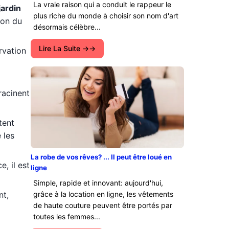
La vraie raison qui a conduit le rappeur le
jardin
plus riche du monde à choisir son nom d'art
ion du
désormais célèbre...
Lire La Suite →
vation
racinent
tent
 les
La robe de vos rêves? ... Il peut être loué en
, il est
ligne
Simple, rapide et innovant: aujourd'hui,
nt,
grâce à la location en ligne, les vêtements
de haute couture peuvent être portés par
toutes les femmes...