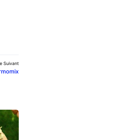
le Suivant
ermomix