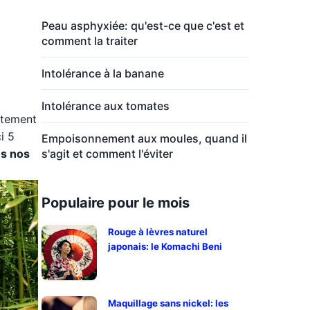
Peau asphyxiée: qu'est-ce que c'est et
comment la traiter
Intolérance à la banane
Intolérance aux tomates
ctement
i 5
Empoisonnement aux moules, quand il
us nos
s'agit et comment l'éviter
Populaire pour le mois
Rouge à lèvres naturel
japonais: le Komachi Beni
Maquillage sans nickel: les