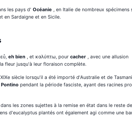
ans les pays d'
Océanie
, en Italie de nombreux spécimens 
et en Sardaigne et en Sicile.
s
 εὖ,
eh bien
, et καλύπτω, pour
cacher
, avec une allusion
la fleur jusqu'à leur floraison complète.
XIXe siècle lorsqu'il a été importé d'Australie et de Tasman
 Pontino
pendant la période fasciste, ayant des racines pr
ans les zones sujettes à la remise en état dans le reste de l
mens d'eucalyptus plantés ont également agi comme une bar