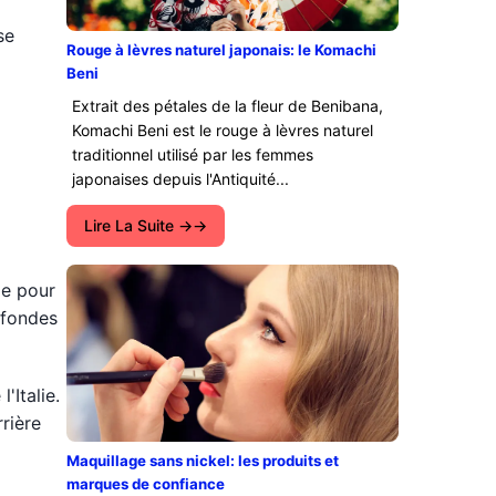
se
Rouge à lèvres naturel japonais: le Komachi
Beni
Extrait des pétales de la fleur de Benibana,
Komachi Beni est le rouge à lèvres naturel
traditionnel utilisé par les femmes
japonaises depuis l'Antiquité...
Lire La Suite →
ie pour
ofondes
'Italie.
rière
Maquillage sans nickel: les produits et
marques de confiance