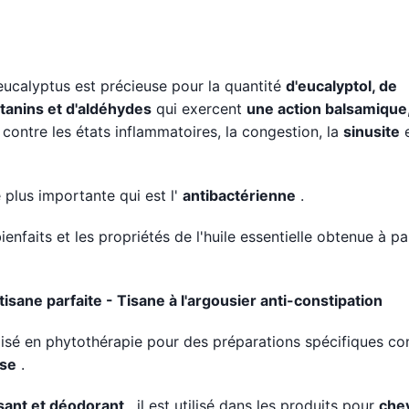
d'eucalyptus est précieuse pour la quantité
d'eucalyptol, de
 tanins et d'aldéhydes
qui exercent
une action balsamique
 contre les états inflammatoires, la congestion, la
sinusite
e
 plus importante qui est l'
antibactérienne
.
ienfaits et les propriétés de l'huile essentielle obtenue à pa
e parfaite - Tisane à l'argousier anti-constipation
tilisé en phytothérapie pour des préparations spécifiques con
ose
.
sant et déodorant
, il est utilisé dans les produits pour
che