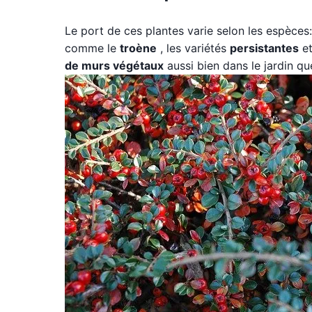
Le port de ces plantes varie selon les espèces:
comme le
troène
, les variétés
persistantes
et
de murs végétaux
aussi bien dans le jardin que