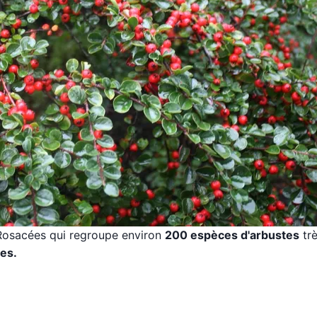
 Rosacées qui regroupe environ
200 espèces d'arbustes
tr
res.