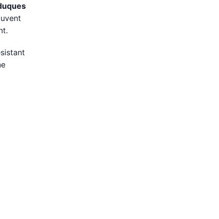
aduques
ouvent
nt.
sistant
ne