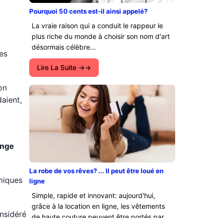
Pourquoi 50 cents est-il ainsi appelé?
La vraie raison qui a conduit le rappeur le
plus riche du monde à choisir son nom d'art
désormais célèbre...
des
Lire La Suite →
on
aient,
ange
La robe de vos rêves? ... Il peut être loué en
miques
ligne
Simple, rapide et innovant: aujourd'hui,
grâce à la location en ligne, les vêtements
nsidéré
de haute couture peuvent être portés par