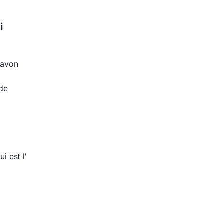
i
 savon
 de
i est l'