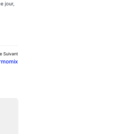
e jour,
le Suivant
ermomix