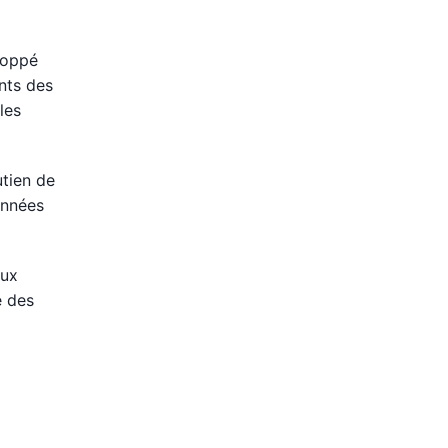
loppé
nts des
les
utien de
années
aux
e des