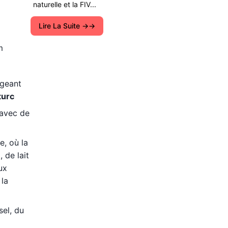
naturelle et la FIV...
Lire La Suite →
m
ngeant
turc
 avec de
e, où la
 de lait
ux
 la
sel, du