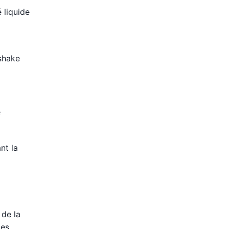
 liquide
shake
é
nt la
 de la
des