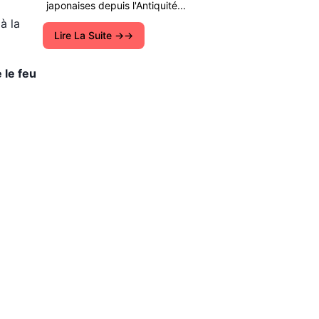
japonaises depuis l'Antiquité...
à la
Lire La Suite →
 le feu